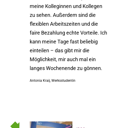
Ich
meine Kolleginnen und Kollegen
Dez
zu sehen. Außerdem sind die
und 
flexiblen Arbeitszeiten und die
verb
faire Bezahlung echte Vorteile. Ich
selb
kann meine Tage fast beliebig
ange
einteilen – das gibt mir die
Büro
Möglichkeit, mir auch mal ein
scho
langes Wochenende zu gönnen.
ist 
Antonia Kraij, Werksstudentin
Stella,