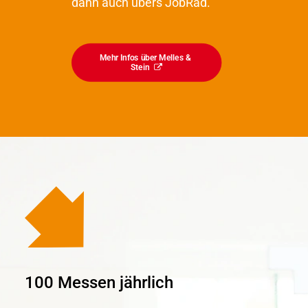
dann auch übers JobRad.
Mehr Infos über Melles & 
Stein
100 Messen jährlich