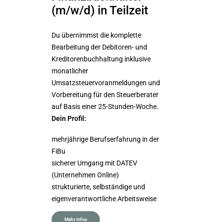
(m/w/d) in Teilzeit
Du un
bei d
Du übernimmst die komplette
übern
Bearbeitung der Debitoren- und
Messe
Kreditorenbuchhaltung inklusive
Dein P
monatlicher
Umsatzsteuervoranmeldungen und
Hands
Vorbereitung für den Steuerberater
Vera
auf Basis einer 25-Stunden-Woche.
Zuver
Dein Profil:
mehrjährige Berufserfahrung in der
FiBu
sicherer Umgang mit DATEV
(Unternehmen Online)
strukturierte, selbständige und
eigenverantwortliche Arbeitsweise
Mehr Infos
Me