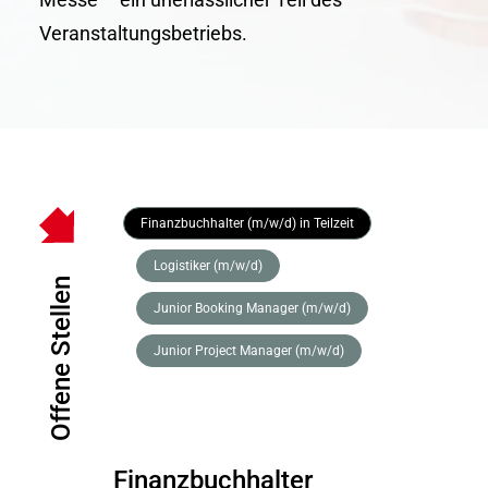
Veranstaltungsbetriebs.
Finanzbuchhalter (m/w/d) in Teilzeit
Logistiker (m/w/d)
Offene Stellen
Junior Booking Manager (m/w/d)
Junior Project Manager (m/w/d)
Finanzbuchhalter
Log