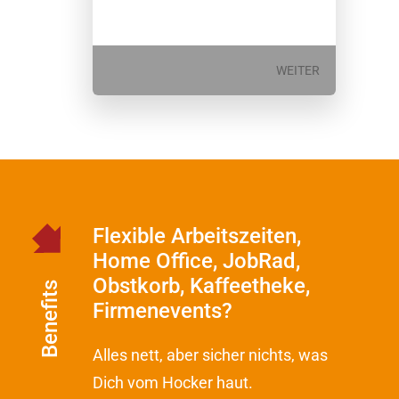
WEITER
Flexible Arbeitszeiten,
Home Office, JobRad,
Obstkorb, Kaffeetheke,
Benefits
Firmenevents?
Alles nett, aber sicher nichts, was
Dich vom Hocker haut.