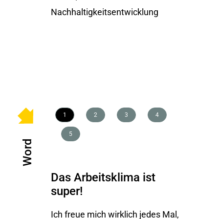
Nachhaltigkeitsentwicklung
1
2
3
4
5
Word
Das Arbeitsklima ist
Hie
super!
und
ge
Ich freue mich wirklich jedes Mal,